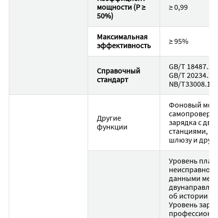
мощности (P ≥
≥ 0,99
50%)
Максимальная
≥ 95%
эффективность
GB/T 18487.1-2
Справочный
GB/T 20234.1-2
стандарт
NB/T33008.1-2
Фоновый мони
самопроверка
Другие
зарядка с дву
функции
станциями, у
шлюзу и друг
Уровень плат
неисправностя
данными межд
двунаправлен
об истории за
Уровень заря
профессионал