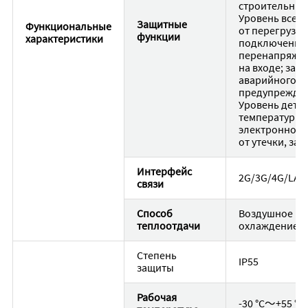
строительные 
Уровень всего
Защитные
Функциональные
от перегрузки
функции
характеристики
подключения,
перенапряжен
на входе; защ
аварийного о
предупрежден
Уровень детал
температуры, 
электронного
от утечки, за
Интерфейс
2G/3G/4G/LAN
связи
Способ
Воздушное
теплоотдачи
охлаждение
Степень
IP55
защиты
Рабочая
-30 °C〜+55 °C