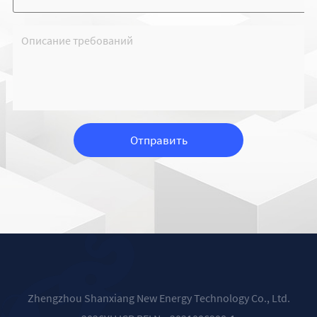
Отправить
Zhengzhou Shanxiang New Energy Technology Co., Ltd.