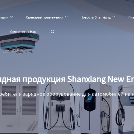
укции
Сценарий применения
Новости Shanxiang
Пл
Свяжитесь с Нами
дная продукция Shanxiang New E
ребителя зарядное оборудование для автомобилей на н