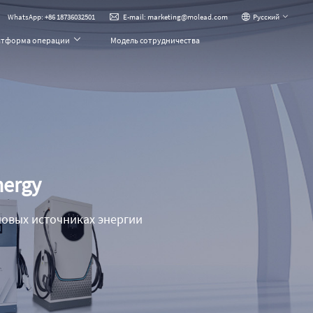
WhatsApp: +86 18736032501
Pусский
E-mail: marketing@molead.com
атформа операции
Модель сотрудничества
nergy
овых источниках энергии