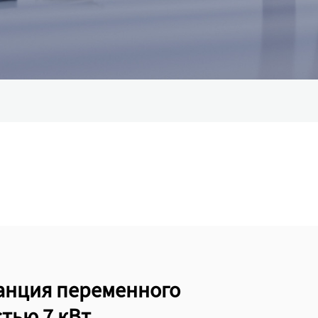
анция переменного
тью 7 кВт