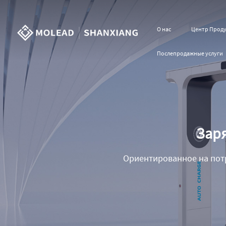
О нас
Центр Прод
Послепродажные услуги
Заря
Ориентированное на пот