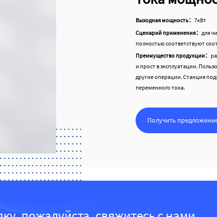
Выходная мощность：
7кВт
Сценарий применения：
для ч
полностью соответствуют соо
Преимущество продукции：
ра
и прост в эксплуатации. Польз
другие операции. Станция подх
переменного тока.
Получить предложени
упку, пожалуйста, свяжитесь с нами