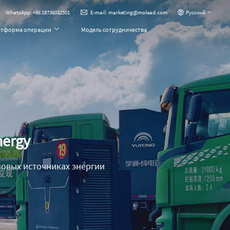
WhatsApp: +86 18736032501
Pусский
E-mail: marketing@molead.com
атформа операции
Модель сотрудничества
nergy
овых источниках энергии