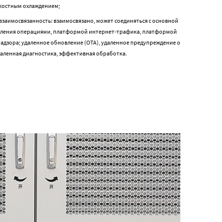
дкостным охлаждением;
взаимосвязанность: взаимосвязано, может соединяться с основной
ления операциями, платформой интернет-трафика, платформой
надзора; удаленное обновление (OTA), удаленное предупреждение о
даленная диагностика, эффективная обработка.