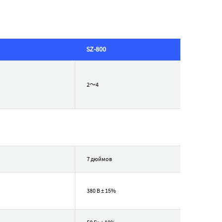
SZ-800
2～4
7 дюймов
380 В ± 15%