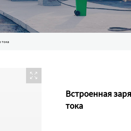
о тока
Встроенная заря
тока