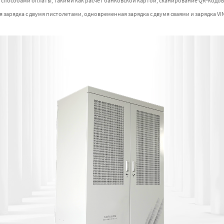
пособами оплаты, такими как расчет банковской картой, сканирование QR-кодов и
зарядка с двумя пистолетами, одновременная зарядка с двумя сваями и зарядка VIN