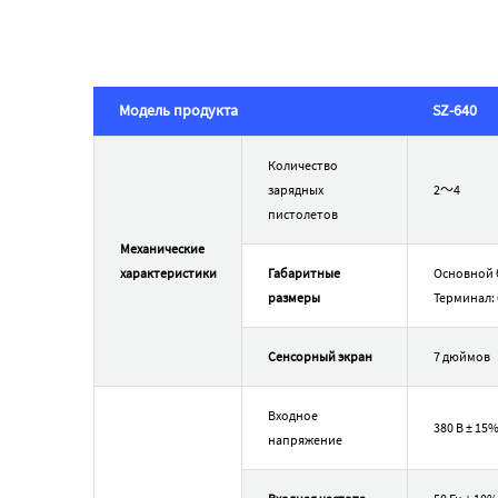
Модель продукта
SZ-640
Количество
зарядных
2～4
пистолетов
Механические
характеристики
Габаритные
Основной б
размеры
Терминал: 
Сенсорный экран
7 дюймов
Входное
380 В ± 15
напряжение