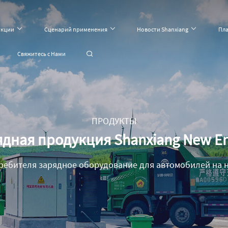
укции
Сценарий применения
Новости Shanxiang
Пл
Свяжитесь с Нами
ПРОДУКТЫ
дная продукция Shanxiang New E
ребителя зарядное оборудование для автомобилей на н