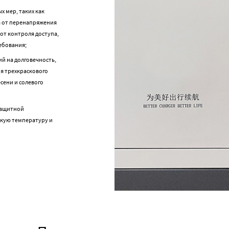
х мер, таких как
а от перенапряжения
 от контроля доступа,
ебования;
й на долговечность,
ия трехкраскового
сени и солевого
защитной
окую температуру и