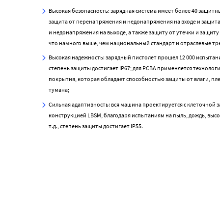
Высокая безопасность: зарядная система имеет более 40 защитны
защита от перенапряжения и недонапряжения на входе и защит
и недонапряжения на выходе, а также защиту от утечки и защиту
что намного выше, чем национальный стандарт и отраслевые тр
Высокая надежность: зарядный пистолет прошел 12 000 испытани
степень защиты достигает IP67; для PCBA применяется технолог
покрытия, которая обладает способностью защиты от влаги, пле
тумана;
Сильная адаптивность: вся машина проектируется с клеточной 
конструкцией LBSM, благодаря испытаниям на пыль, дождь, выс
т.д., степень защиты достигает IP55.