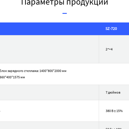
Параметры продукции
SZ-720
2～4
лок зарядного стеллажа: 1400*800*2000 мм
660*400*1575 мм
7 дюймов
%
380 В ± 15%