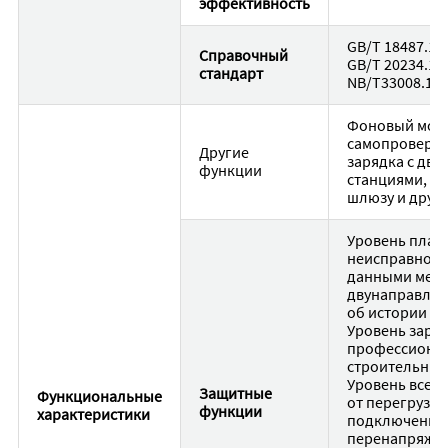
эффективность
GB/T 18487.1-2
Справочный
GB/T 20234.1-2
стандарт
NB/T33008.1-2
Фоновый мони
самопроверка
Другие
зарядка с дву
функции
станциями, у
шлюзу и друг
Уровень плат
неисправностя
данными межд
двунаправлен
об истории за
Уровень заря
профессионал
строительные 
Уровень всего
Защитные
Функциональные
от перегрузки
функции
характеристики
подключения,
перенапряжен