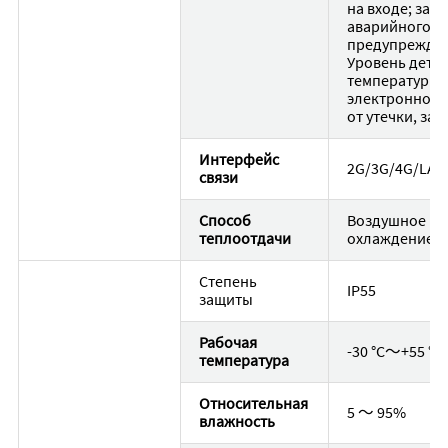
на входе; защ
аварийного о
предупрежден
Уровень детал
температуры, 
электронного
от утечки, за
Интерфейс
2G/3G/4G/LAN
связи
Способ
Воздушное
теплоотдачи
охлаждение
Степень
IP55
защиты
Рабочая
-30 °C〜+55 °C
температура
Относительная
5 〜 95%
влажность