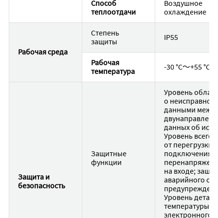
Способ
Воздушное
теплоотдачи
охлаждение
Степень
IP55
защиты
Рабочая среда
Рабочая
-30 °C〜+55 °C
температура
Уровень облач
о неисправност
данными между
двунаправленна
данных об исто
Уровень всего 
от перегрузки п
Защитные
подключения, о
функции
перенапряжения
на входе; защи
Защита и
аварийного отк
безопасность
предупреждени
Уровень детале
температуры, з
электронного б